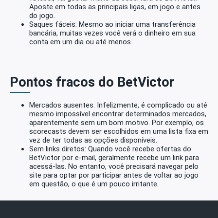
Aposte em todas as principais ligas, em jogo e antes
do jogo.
Saques fáceis: Mesmo ao iniciar uma transferência
bancária, muitas vezes você verá o dinheiro em sua
conta em um dia ou até menos.
Pontos fracos do BetVictor
Mercados ausentes: Infelizmente, é complicado ou até
mesmo impossível encontrar determinados mercados,
aparentemente sem um bom motivo. Por exemplo, os
scorecasts devem ser escolhidos em uma lista fixa em
vez de ter todas as opções disponíveis.
Sem links diretos: Quando você recebe ofertas do
BetVictor por e-mail, geralmente recebe um link para
acessá-las. No entanto, você precisará navegar pelo
site para optar por participar antes de voltar ao jogo
em questão, o que é um pouco irritante.