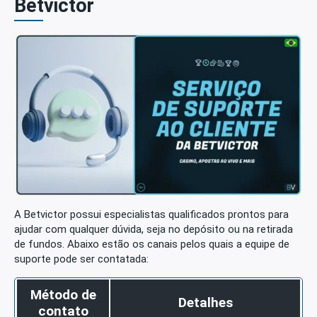
Betvictor
A Betvictor possui especialistas qualificados prontos para
ajudar com qualquer dúvida, seja no depósito ou na retirada
de fundos. Abaixo estão os canais pelos quais a equipe de
suporte pode ser contatada:
Método de
Detalhes
contato