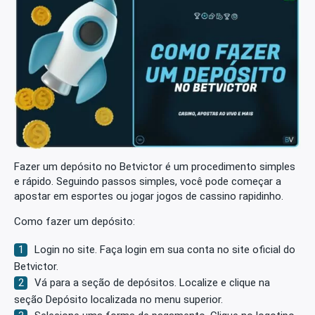
Fazer um depósito no Betvictor é um procedimento simples
e rápido. Seguindo passos simples, você pode começar a
apostar em esportes ou jogar jogos de cassino rapidinho.
Como fazer um depósito:
Login no site. Faça login em sua conta no site oficial do
Betvictor.
Vá para a seção de depósitos. Localize e clique na
seção Depósito localizada no menu superior.