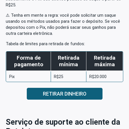
R$25.
⚠️ Tenha em mente a regra: você pode solicitar um saque
usando os métodos usados para fazer o depósito. Se você
depositou com o Pix, não poderá sacar seus ganhos para
outra carteira eletrônica.
Tabela de limites para retirada de fundos:
Forma de
Retirada
Retirada
pagamento
mínima
máxima
Pix
R$25
R$20.000
RETIRAR DINHEIRO
Serviço de suporte ao cliente da