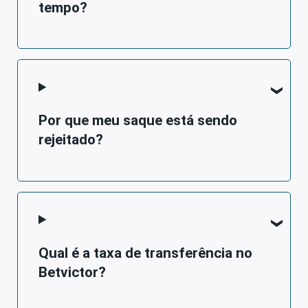
tempo?
Por que meu saque está sendo
rejeitado?
Qual é a taxa de transferência no
Betvictor?