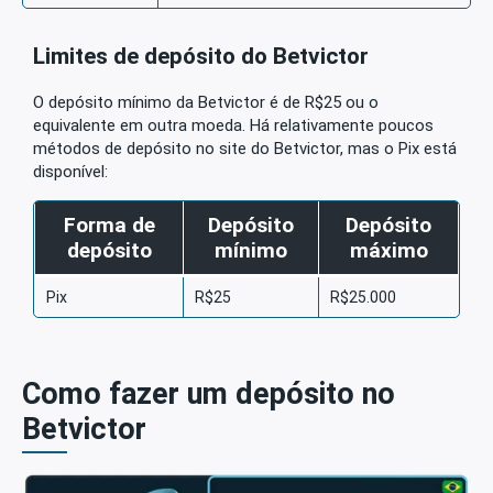
Limites de depósito do Betvictor
O depósito mínimo da Betvictor é de R$25 ou o
equivalente em outra moeda. Há relativamente poucos
métodos de depósito no site do Betvictor, mas o Pix está
disponível:
Forma de
Depósito
Depósito
depósito
mínimo
máximo
Pix
R$25
R$25.000
Como fazer um depósito no
Betvictor