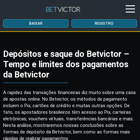
BAIXAR
REGISTRO
Depósitos e saque do Betvictor –
Tempo e limites dos pagamentos
da Betvictor
A rapidez das transações financeiras diz muito sobre uma casa
de apostas online. No Betvictor, os métodos de pagamento
incluem o Pix, cartões de crédito e muitas outras opções. De
fato, os apostadores brasileiros têm acesso ao Pix, carteiras
eletrônicas, vouchers virtuais, transferências bancárias e mais.
Nesta análise, mostraremos nossas conclusões sobre as
formas de depósito da Betvictor, bem como as formas mais
rápidas de realizar pagamentos.