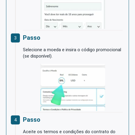
Passo
3
Selecione a moeda e insira o código promocional
(se disponível).
Passo
4
Aceite os termos e condições do contrato do