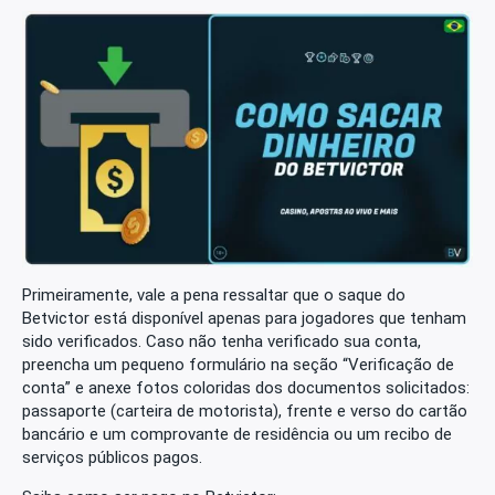
Primeiramente, vale a pena ressaltar que o saque do
Betvictor está disponível apenas para jogadores que tenham
sido verificados. Caso não tenha verificado sua conta,
preencha um pequeno formulário na seção “Verificação de
conta” e anexe fotos coloridas dos documentos solicitados:
passaporte (carteira de motorista), frente e verso do cartão
bancário e um comprovante de residência ou um recibo de
serviços públicos pagos.